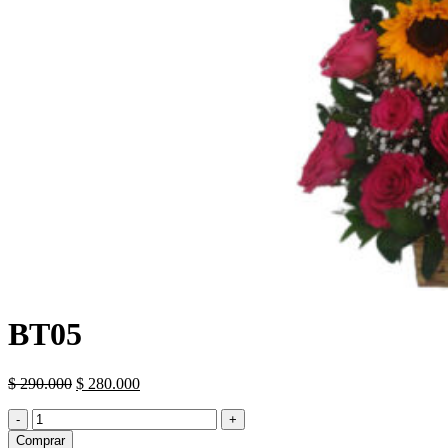
BT05
El
El
$
290.000
$
280.000
precio
precio
BT05
original
actual
cantidad
era:
es:
Comprar