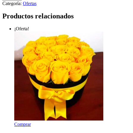
$ 290.000.
$ 280.000.
Categoría:
Ofertas
Productos relacionados
¡Oferta!
Comprar