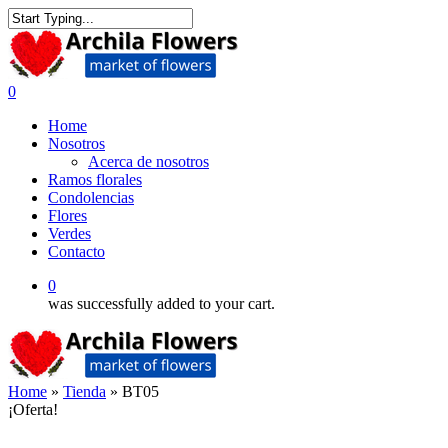
Skip
to
Close
main
Search
content
0
Menu
Home
Nosotros
Acerca de nosotros
Ramos florales
Condolencias
Flores
Verdes
Contacto
0
was successfully added to your cart.
Home
»
Tienda
»
BT05
¡Oferta!