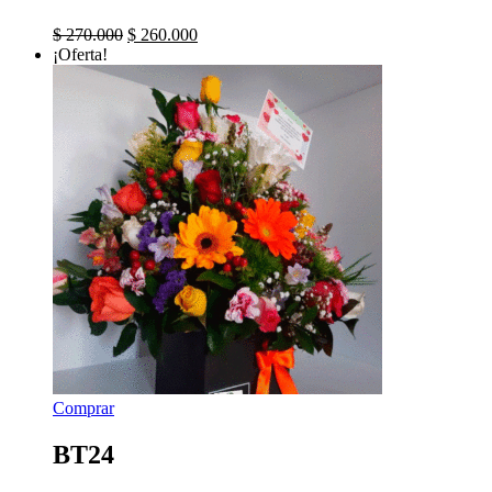
El
El
$
270.000
$
260.000
precio
precio
¡Oferta!
original
actual
era:
es:
$ 270.000.
$ 260.000.
Comprar
BT24