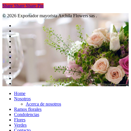
precio
precio
Share
Share
Share
Pin
original
actual
era:
es:
© 2026 Exportador mayorista Archila Flowers sas .
$ 280.000.
$ 270.000.
twitter
facebook
pinterest
linkedin
tumblr
dribbble
RSS
github
google-
plus
instagram
flickr
spotify
Close
Home
Menu
Nosotros
Acerca de nosotros
Ramos florales
Condolencias
Flores
Verdes
Contacto