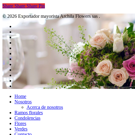
precio
precio
Share
Share
Share
Pin
original
actual
era:
es:
© 2026 Exportador mayorista Archila Flowers sas .
$ 290.000.
$ 280.000.
twitter
facebook
pinterest
linkedin
tumblr
dribbble
RSS
github
google-
plus
instagram
flickr
spotify
Close
Home
Menu
Nosotros
Acerca de nosotros
Ramos florales
Condolencias
Flores
Verdes
Contacto