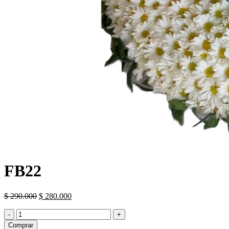
FB22
El
El
$
290.000
$
280.000
precio
precio
FB22
original
actual
cantidad
era:
es:
Comprar