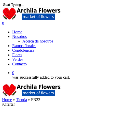
Skip
to
Close
main
Search
content
0
Menu
Home
Nosotros
Acerca de nosotros
Ramos florales
Condolencias
Flores
Verdes
Contacto
0
was successfully added to your cart.
Home
»
Tienda
»
FB22
¡Oferta!