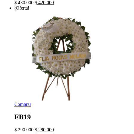
El
El
$
430.000
$
420.000
precio
precio
¡Oferta!
original
actual
era:
es:
$ 430.000.
$ 420.000.
Comprar
FB19
El
El
$
290.000
$
280.000