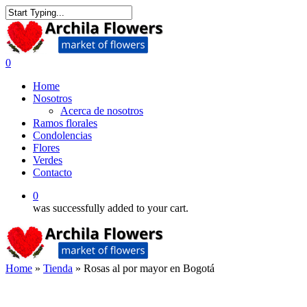
Skip
to
Close
main
Search
content
0
Menu
Home
Nosotros
Acerca de nosotros
Ramos florales
Condolencias
Flores
Verdes
Contacto
0
was successfully added to your cart.
Home
»
Tienda
»
Rosas al por mayor en Bogotá